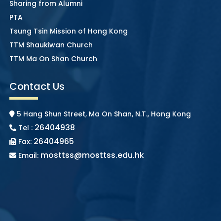
Sharing from Alumni
PTA
Tsung Tsin Mission of Hong Kong
TTM Shaukiwan Church
TTM Ma On Shan Church
Contact Us
5 Hang Shun Street, Ma On Shan, N.T., Hong Kong
26404938
Tel :
26404965
Fax:
mosttss@mosttss.edu.hk
Email: